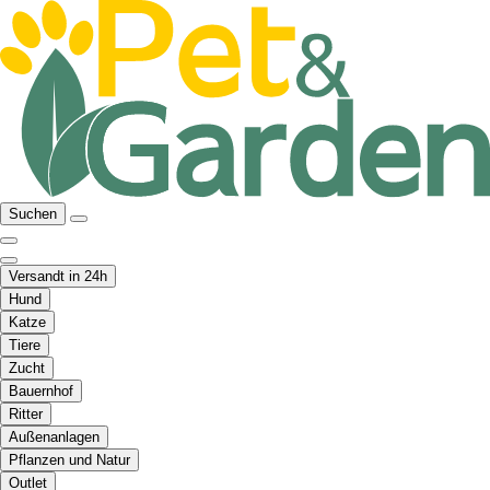
Suchen
Versandt in 24h
Hund
Katze
Tiere
Zucht
Bauernhof
Ritter
Außenanlagen
Pflanzen und Natur
Outlet