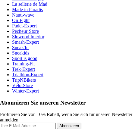
La sellerie de Maé
Made in Paradis
Nauti-wave
On-Fight
Padel-Expert
Pecheur-Store
Slowood Interior
Smash-Expert
Sneak'In
Sneakids
Sport is good
Training-Fit
Trek-Expert
Triathlon-Expert
TripNBikers
Vélo-Store
Winter-Expert
Abonnieren Sie unseren Newsletter
Profitieren Sie von 10% Rabatt, wenn Sie sich für unseren Newsletter
anmelden
Abonnieren