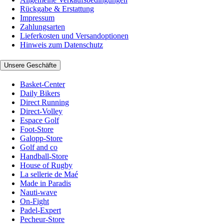
Rückgabe & Erstattung
Impressum
Zahlungsarten
Lieferkosten und Versandoptionen
Hinweis zum Datenschutz
Unsere Geschäfte
Basket-Center
Daily Bikers
Direct Running
Direct-Volley
Espace Golf
Foot-Store
Galopp-Store
Golf and co
Handball-Store
House of Rugby
La sellerie de Maé
Made in Paradis
Nauti-wave
On-Fight
Padel-Expert
Pecheur-Store