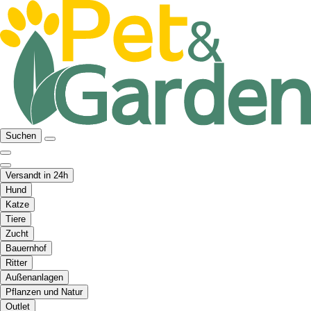
Suchen
Versandt in 24h
Hund
Katze
Tiere
Zucht
Bauernhof
Ritter
Außenanlagen
Pflanzen und Natur
Outlet