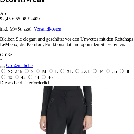
Ab
92,45 €
55,08 €
-40%
inkl. MwSt. zzgl.
Versandkosten
Bleiben Sie elegant und geschützt vor den Unwetter mit den Reitchaps
LeMieux, die Komfort, Funktionalität und optimalen Stil vereinen.
Größe
*
Größentabelle
XS
24h
S
M
L
XL
2XL
34
36
38
40
42
44
46
Dieses Feld ist erforderlich