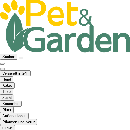
Suchen
Versandt in 24h
Hund
Katze
Tiere
Zucht
Bauernhof
Ritter
Außenanlagen
Pflanzen und Natur
Outlet