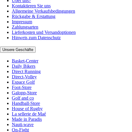
Über uns?
Kontaktieren Sie uns
Allgemeine Verkaufsbedingungen
Rückgabe & Erstattung
Impressum
Zahlungsarten
Lieferkosten und Versandoptionen
Hinweis zum Datenschutz
Unsere Geschäfte
Basket-Center
Daily Bikers
Direct Running
Direct-Volley
Espace Golf
Foot-Store
Galopp-Store
Golf and co
Handball-Store
House of Rugby
La sellerie de Maé
Made in Paradis
Nauti-wave
On-Fight