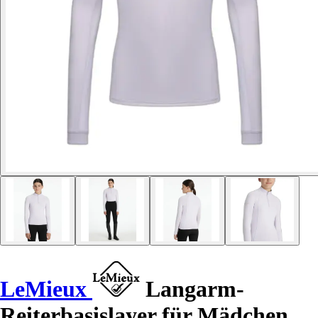
LeMieux
Langarm-
Reiterbasislayer für Mädchen