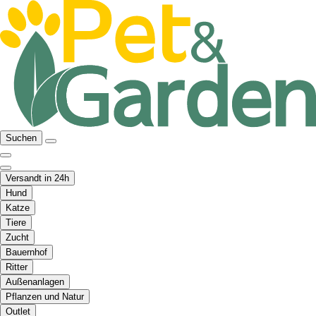
Suchen
Versandt in 24h
Hund
Katze
Tiere
Zucht
Bauernhof
Ritter
Außenanlagen
Pflanzen und Natur
Outlet