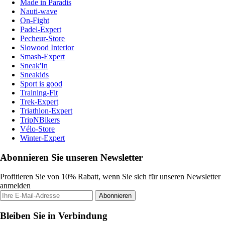
Made in Paradis
Nauti-wave
On-Fight
Padel-Expert
Pecheur-Store
Slowood Interior
Smash-Expert
Sneak'In
Sneakids
Sport is good
Training-Fit
Trek-Expert
Triathlon-Expert
TripNBikers
Vélo-Store
Winter-Expert
Abonnieren Sie unseren Newsletter
Profitieren Sie von 10% Rabatt, wenn Sie sich für unseren Newsletter
anmelden
Abonnieren
Bleiben Sie in Verbindung