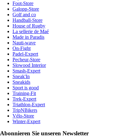
Foot-Store
Galopp-Store
Golf and co
Handball-Store
House of Rugby
La sellerie de Maé
Made in Paradis
Nauti-wave
On-Fight
Padel-Expert
Pecheur-Store
Slowood Interior
Smash-Expert
Sneak'In
Sneakids
Sport is good
Training-Fit
Trek-Expert
Triathlon-Expert
TripNBikers
Vélo-Store
Winter-Expert
Abonnieren Sie unseren Newsletter