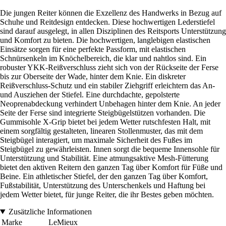
Die jungen Reiter können die Exzellenz des Handwerks in Bezug auf
Schuhe und Reitdesign entdecken. Diese hochwertigen Lederstiefel
sind darauf ausgelegt, in allen Disziplinen des Reitsports Unterstützung
und Komfort zu bieten. Die hochwertigen, langlebigen elastischen
Einsätze sorgen für eine perfekte Passform, mit elastischen
Schnürsenkeln im Knöchelbereich, die klar und nahtlos sind. Ein
robuster YKK-Reißverschluss zieht sich von der Rückseite der Ferse
bis zur Oberseite der Wade, hinter dem Knie. Ein diskreter
Reißverschluss-Schutz und ein stabiler Ziehgriff erleichtern das An-
und Ausziehen der Stiefel. Eine durchdachte, gepolsterte
Neoprenabdeckung verhindert Unbehagen hinter dem Knie. An jeder
Seite der Ferse sind integrierte Steigbügelstützen vorhanden. Die
Gummisohle X-Grip bietet bei jedem Wetter rutschfesten Halt, mit
einem sorgfältig gestalteten, linearen Stollenmuster, das mit dem
Steigbügel interagiert, um maximale Sicherheit des Fußes im
Steigbügel zu gewährleisten. Innen sorgt die bequeme Innensohle für
Unterstützung und Stabilität. Eine atmungsaktive Mesh-Fütterung
bietet den aktiven Reitern den ganzen Tag über Komfort für Füße und
Beine. Ein athletischer Stiefel, der den ganzen Tag über Komfort,
Fußstabilität, Unterstützung des Unterschenkels und Haftung bei
jedem Wetter bietet, für junge Reiter, die ihr Bestes geben möchten.
Zusätzliche Informationen
Marke
LeMieux