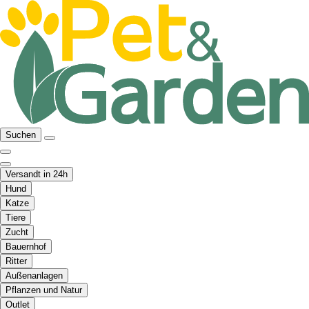
Suchen
Versandt in 24h
Hund
Katze
Tiere
Zucht
Bauernhof
Ritter
Außenanlagen
Pflanzen und Natur
Outlet