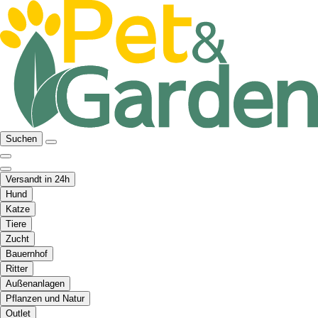
Suchen
Versandt in 24h
Hund
Katze
Tiere
Zucht
Bauernhof
Ritter
Außenanlagen
Pflanzen und Natur
Outlet