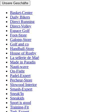
Unsere Geschäfte
Basket-Center
Daily Bikers
Direct Running
Direct-Volley
Espace Golf
Foot-Store
Galopp-Store
Golf and co
Handball-Store
House of Rugby
La sellerie de Maé
Made in Paradis
Nauti-wave
On-Fight
Padel-Expert
Pecheur-Store
Slowood Interior
Smash-Expert
Sneak'In
Sneakids
Sport is good
Training-Fit
Trek-Expert