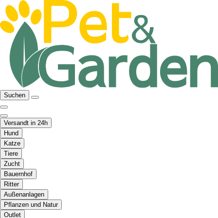
Suchen
Versandt in 24h
Hund
Katze
Tiere
Zucht
Bauernhof
Ritter
Außenanlagen
Pflanzen und Natur
Outlet