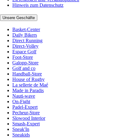
Hinweis zum Datenschutz
Unsere Geschäfte
Basket-Center
Daily Bikers
Direct Running
Direct-Volley
Espace Golf
Foot-Store
Galopp-Store
Golf and co
Handball-Store
House of Rugby
La sellerie de Maé
Made in Paradis
Nauti-wave
On-Fight
Padel-Expert
Pecheur-Store
Slowood Interior
Smash-Expert
Sneak'In
Sneakids