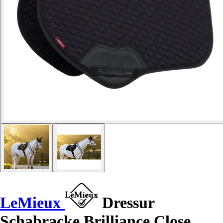
LeMieux
Dressur
Schabracke Brilliance Close