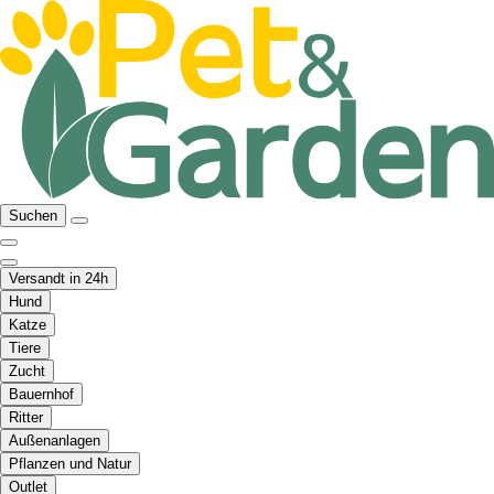
Suchen
Versandt in 24h
Hund
Katze
Tiere
Zucht
Bauernhof
Ritter
Außenanlagen
Pflanzen und Natur
Outlet