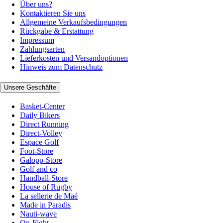
Über uns?
Kontaktieren Sie uns
Allgemeine Verkaufsbedingungen
Rückgabe & Erstattung
Impressum
Zahlungsarten
Lieferkosten und Versandoptionen
Hinweis zum Datenschutz
Unsere Geschäfte
Basket-Center
Daily Bikers
Direct Running
Direct-Volley
Espace Golf
Foot-Store
Galopp-Store
Golf and co
Handball-Store
House of Rugby
La sellerie de Maé
Made in Paradis
Nauti-wave
On-Fight