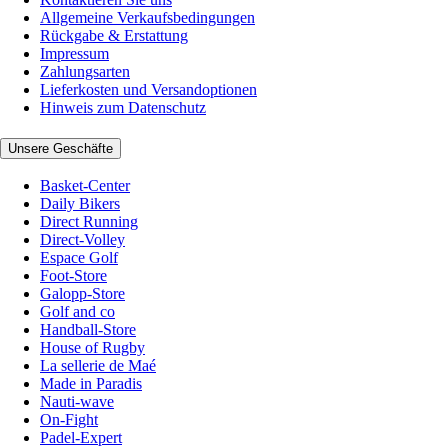
Allgemeine Verkaufsbedingungen
Rückgabe & Erstattung
Impressum
Zahlungsarten
Lieferkosten und Versandoptionen
Hinweis zum Datenschutz
Unsere Geschäfte
Basket-Center
Daily Bikers
Direct Running
Direct-Volley
Espace Golf
Foot-Store
Galopp-Store
Golf and co
Handball-Store
House of Rugby
La sellerie de Maé
Made in Paradis
Nauti-wave
On-Fight
Padel-Expert