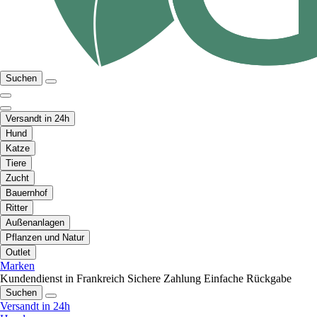
Suchen
Versandt in 24h
Hund
Katze
Tiere
Zucht
Bauernhof
Ritter
Außenanlagen
Pflanzen und Natur
Outlet
Marken
Kundendienst in Frankreich
Sichere Zahlung
Einfache Rückgabe
Suchen
Versandt in 24h