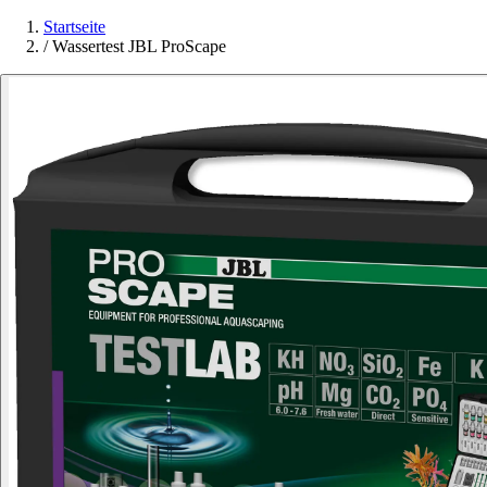
Startseite
/
Wassertest JBL ProScape