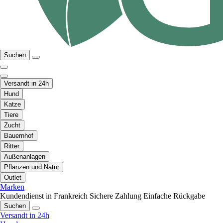
Suchen
Versandt in 24h
Hund
Katze
Tiere
Zucht
Bauernhof
Ritter
Außenanlagen
Pflanzen und Natur
Outlet
Marken
Kundendienst in Frankreich
Sichere Zahlung
Einfache Rückgabe
Suchen
Versandt in 24h