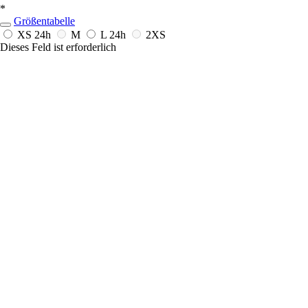
*
Größentabelle
XS
24h
M
L
24h
2XS
Dieses Feld ist erforderlich