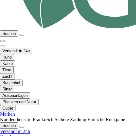
Suchen
Versandt in 24h
Hund
Katze
Tiere
Zucht
Bauernhof
Ritter
Außenanlagen
Pflanzen und Natur
Outlet
Marken
Kundendienst in Frankreich
Sichere Zahlung
Einfache Rückgabe
Suchen
Versandt in 24h