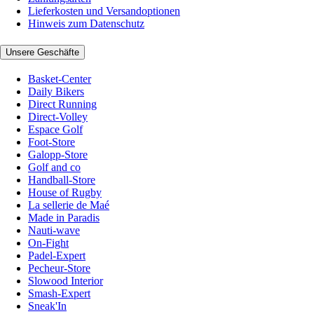
Lieferkosten und Versandoptionen
Hinweis zum Datenschutz
Unsere Geschäfte
Basket-Center
Daily Bikers
Direct Running
Direct-Volley
Espace Golf
Foot-Store
Galopp-Store
Golf and co
Handball-Store
House of Rugby
La sellerie de Maé
Made in Paradis
Nauti-wave
On-Fight
Padel-Expert
Pecheur-Store
Slowood Interior
Smash-Expert
Sneak'In