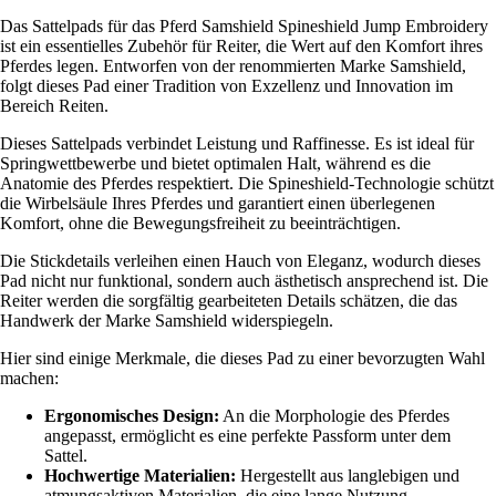
Das Sattelpads für das Pferd Samshield Spineshield Jump Embroidery
ist ein essentielles Zubehör für Reiter, die Wert auf den Komfort ihres
Pferdes legen. Entworfen von der renommierten Marke Samshield,
folgt dieses Pad einer Tradition von Exzellenz und Innovation im
Bereich Reiten.
Dieses Sattelpads verbindet Leistung und Raffinesse. Es ist ideal für
Springwettbewerbe und bietet optimalen Halt, während es die
Anatomie des Pferdes respektiert. Die Spineshield-Technologie schützt
die Wirbelsäule Ihres Pferdes und garantiert einen überlegenen
Komfort, ohne die Bewegungsfreiheit zu beeinträchtigen.
Die Stickdetails verleihen einen Hauch von Eleganz, wodurch dieses
Pad nicht nur funktional, sondern auch ästhetisch ansprechend ist. Die
Reiter werden die sorgfältig gearbeiteten Details schätzen, die das
Handwerk der Marke Samshield widerspiegeln.
Hier sind einige Merkmale, die dieses Pad zu einer bevorzugten Wahl
machen:
Ergonomisches Design:
An die Morphologie des Pferdes
angepasst, ermöglicht es eine perfekte Passform unter dem
Sattel.
Hochwertige Materialien:
Hergestellt aus langlebigen und
atmungsaktiven Materialien, die eine lange Nutzung