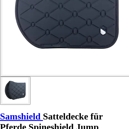
Samshield
Satteldecke für
Pferde Spineshield Jump