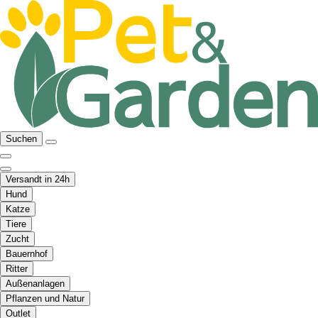
Suchen
Versandt in 24h
Hund
Katze
Tiere
Zucht
Bauernhof
Ritter
Außenanlagen
Pflanzen und Natur
Outlet