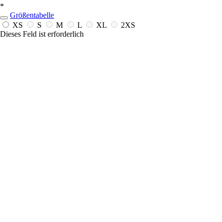
*
Größentabelle
XS
S
M
L
XL
2XS
Dieses Feld ist erforderlich