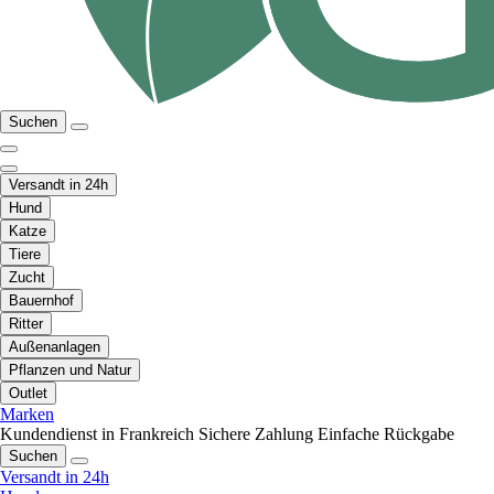
Suchen
Versandt in 24h
Hund
Katze
Tiere
Zucht
Bauernhof
Ritter
Außenanlagen
Pflanzen und Natur
Outlet
Marken
Kundendienst in Frankreich
Sichere Zahlung
Einfache Rückgabe
Suchen
Versandt in 24h