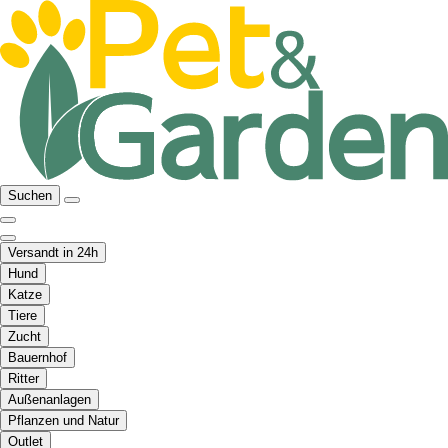
Suchen
Versandt in 24h
Hund
Katze
Tiere
Zucht
Bauernhof
Ritter
Außenanlagen
Pflanzen und Natur
Outlet