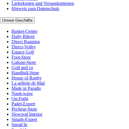
Lieferkosten und Versandoptionen
Hinweis zum Datenschutz
Unsere Geschäfte
Basket-Center
Daily Bikers
Direct Running
Direct-Volley
Espace Golf
Foot-Store
Galopp-Store
Golf and co
Handball-Store
House of Rugby
La sellerie de Maé
Made in Paradis
Nauti-wave
On-Fight
Padel-Expert
Pecheur-Store
Slowood Interior
Smash-Expert
Sneak'In