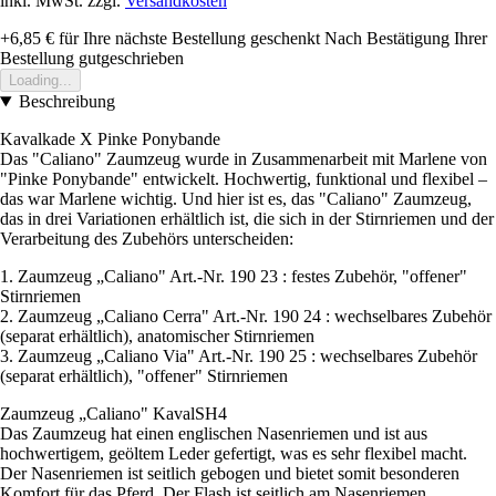
inkl. MwSt. zzgl.
Versandkosten
+6,85 €
für Ihre nächste Bestellung geschenkt
Nach Bestätigung Ihrer
Bestellung gutgeschrieben
Loading...
Beschreibung
Kavalkade X Pinke Ponybande
Das "Caliano" Zaumzeug wurde in Zusammenarbeit mit Marlene von
"Pinke Ponybande" entwickelt. Hochwertig, funktional und flexibel –
das war Marlene wichtig. Und hier ist es, das "Caliano" Zaumzeug,
das in drei Variationen erhältlich ist, die sich in der Stirnriemen und der
Verarbeitung des Zubehörs unterscheiden:
1. Zaumzeug „Caliano" Art.-Nr. 190 23 : festes Zubehör, "offener"
Stirnriemen
2. Zaumzeug „Caliano Cerra" Art.-Nr. 190 24 : wechselbares Zubehör
(separat erhältlich), anatomischer Stirnriemen
3. Zaumzeug „Caliano Via" Art.-Nr. 190 25 : wechselbares Zubehör
(separat erhältlich), "offener" Stirnriemen
Zaumzeug „Caliano" KavalSH4
Das Zaumzeug hat einen englischen Nasenriemen und ist aus
hochwertigem, geöltem Leder gefertigt, was es sehr flexibel macht.
Der Nasenriemen ist seitlich gebogen und bietet somit besonderen
Komfort für das Pferd. Der Flash ist seitlich am Nasenriemen