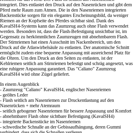
integriert. Dies entlastet den Druck auf den Nasenrücken und gibt dem
Pferd mehr Raum zum Atmen. Die in den Nasenriemen integrierten
Backenstücke sorgen für ein elegantes Erscheinungsbild, da weniger
Riemen an der Kopfseite des Pferdes sichtbar sind. Dank des
KavalSH4-Systems kann das Zaumzeug auch ohne Flash verwendet
werden. Besonders ist, dass die Flash-Befestigung unsichtbar ist, im
Gegensatz zu herkömmlichen Zaumzeugen mit abnehmbarem Flash.
Der Stirnriemen hat einen Ausschnitt im Nackenbereich, um den
Druck auf die Atlaswirbelsäule zu entlasten. Der anatomische Schnitt
ermöglicht zudem eine bequeme Anpassung mit ausreichend Platz für
die Ohren. Um den Druck an den Seiten zu entlasten, ist der
Kehlriemen seitlich am Stirnriemen befestigt und schräg angesetzt, was
eine ruhigere Anpassung garantiert. Das "Caliano" Zaumzeug
KavalSH4 wird ohne Zügel geliefert.
In einem Augenblick
- Zaumzeug "Caliano" KavalSH4, englischer Nasenriemen
- geöltes Leder
- Flash seitlich am Nasenriemen zur Druckentlastung auf den
Nasenrücken + mehr Atemraum
- seitlich gebogener Nasenriemen für bessere Anpassung und Komfort
- abnehmbarer Flash ohne sichtbare Befestigung (KavalSH4)
- integrierte Backenstücke im Nasenriemen
- schwedische Schnalle an der Gebissaufhängung, deren Gummi
verhindert, dass sich die Schnallen verlieren