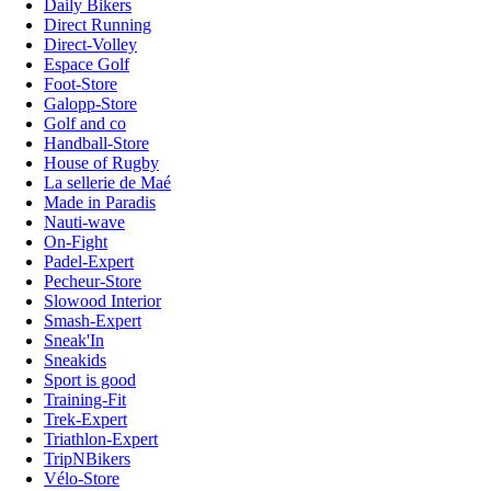
Daily Bikers
Direct Running
Direct-Volley
Espace Golf
Foot-Store
Galopp-Store
Golf and co
Handball-Store
House of Rugby
La sellerie de Maé
Made in Paradis
Nauti-wave
On-Fight
Padel-Expert
Pecheur-Store
Slowood Interior
Smash-Expert
Sneak'In
Sneakids
Sport is good
Training-Fit
Trek-Expert
Triathlon-Expert
TripNBikers
Vélo-Store