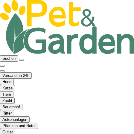
Suchen
Versandt in 24h
Hund
Katze
Tiere
Zucht
Bauernhof
Ritter
Außenanlagen
Pflanzen und Natur
Outlet