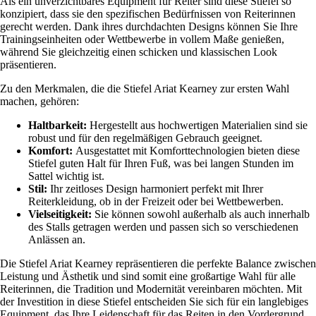
Als ein unverzichtbares Equipment für Reiter sind diese Stiefel so
konzipiert, dass sie den spezifischen Bedürfnissen von Reiterinnen
gerecht werden. Dank ihres durchdachten Designs können Sie Ihre
Trainingseinheiten oder Wettbewerbe in vollem Maße genießen,
während Sie gleichzeitig einen schicken und klassischen Look
präsentieren.
Zu den Merkmalen, die die Stiefel Ariat Kearney zur ersten Wahl
machen, gehören:
Haltbarkeit:
Hergestellt aus hochwertigen Materialien sind sie
robust und für den regelmäßigen Gebrauch geeignet.
Komfort:
Ausgestattet mit Komforttechnologien bieten diese
Stiefel guten Halt für Ihren Fuß, was bei langen Stunden im
Sattel wichtig ist.
Stil:
Ihr zeitloses Design harmoniert perfekt mit Ihrer
Reiterkleidung, ob in der Freizeit oder bei Wettbewerben.
Vielseitigkeit:
Sie können sowohl außerhalb als auch innerhalb
des Stalls getragen werden und passen sich so verschiedenen
Anlässen an.
Die Stiefel Ariat Kearney repräsentieren die perfekte Balance zwischen
Leistung und Ästhetik und sind somit eine großartige Wahl für alle
Reiterinnen, die Tradition und Modernität vereinbaren möchten. Mit
der Investition in diese Stiefel entscheiden Sie sich für ein langlebiges
Equipment, das Ihre Leidenschaft für das Reiten in den Vordergrund