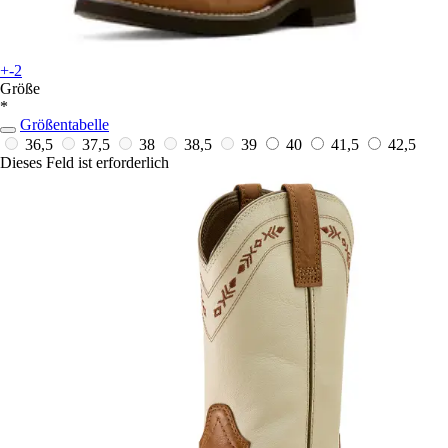
+-2
Größe
*
Größentabelle
36,5
37,5
38
38,5
39
40
41,5
42,5
Dieses Feld ist erforderlich