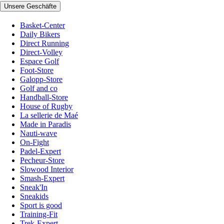
Unsere Geschäfte
Basket-Center
Daily Bikers
Direct Running
Direct-Volley
Espace Golf
Foot-Store
Galopp-Store
Golf and co
Handball-Store
House of Rugby
La sellerie de Maé
Made in Paradis
Nauti-wave
On-Fight
Padel-Expert
Pecheur-Store
Slowood Interior
Smash-Expert
Sneak'In
Sneakids
Sport is good
Training-Fit
Trek-Expert