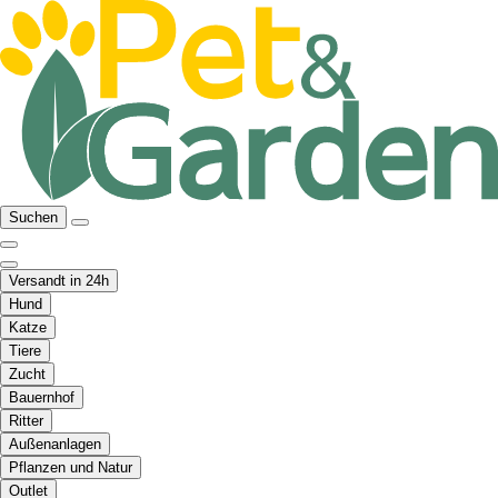
Suchen
Versandt in 24h
Hund
Katze
Tiere
Zucht
Bauernhof
Ritter
Außenanlagen
Pflanzen und Natur
Outlet