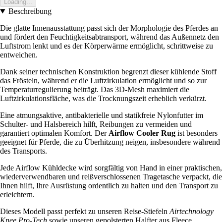
Loading...
Beschreibung
Die glatte Innenausstattung passt sich der Morphologie des Pferdes an
und fördert den Feuchtigkeitsabtransport, während das Außennetz den
Luftstrom lenkt und es der Körperwärme ermöglicht, schrittweise zu
entweichen.
Dank seiner technischen Konstruktion begrenzt dieser kühlende Stoff
das Frösteln, während er die Luftzirkulation ermöglicht und so zur
Temperaturregulierung beiträgt. Das 3D-Mesh maximiert die
Luftzirkulationsfläche, was die Trocknungszeit erheblich verkürzt.
Eine atmungsaktive, antibakterielle und statikfreie Nylonfutter im
Schulter- und Halsbereich hilft, Reibungen zu vermeiden und
garantiert optimalen Komfort. Der
Airflow Cooler Rug
ist besonders
geeignet für Pferde, die zu Überhitzung neigen, insbesondere während
des Transports.
Jede Airflow Kühldecke wird sorgfältig von Hand in einer praktischen,
wiederverwendbaren und reißverschlossenen Tragetasche verpackt, die
Ihnen hilft, Ihre Ausrüstung ordentlich zu halten und den Transport zu
erleichtern.
Dieses Modell passt perfekt zu unseren Reise-Stiefeln
Airtechnology
Knee Pro-Tech
sowie unseren gepolsterten Halfter aus Fleece.