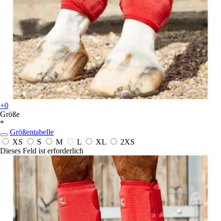
+0
Größe
*
Größentabelle
XS
S
M
L
XL
2XS
Dieses Feld ist erforderlich