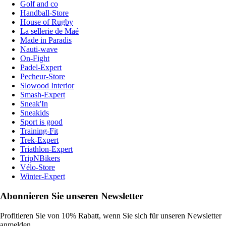
Golf and co
Handball-Store
House of Rugby
La sellerie de Maé
Made in Paradis
Nauti-wave
On-Fight
Padel-Expert
Pecheur-Store
Slowood Interior
Smash-Expert
Sneak'In
Sneakids
Sport is good
Training-Fit
Trek-Expert
Triathlon-Expert
TripNBikers
Vélo-Store
Winter-Expert
Abonnieren Sie unseren Newsletter
Profitieren Sie von 10% Rabatt, wenn Sie sich für unseren Newsletter
anmelden