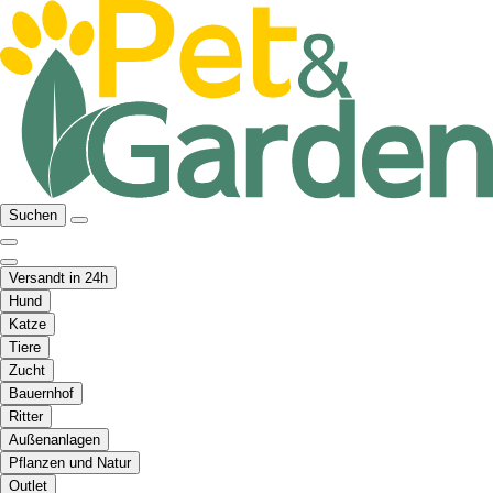
Suchen
Versandt in 24h
Hund
Katze
Tiere
Zucht
Bauernhof
Ritter
Außenanlagen
Pflanzen und Natur
Outlet