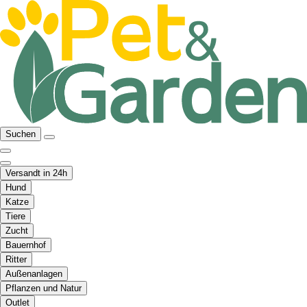
Suchen
Versandt in 24h
Hund
Katze
Tiere
Zucht
Bauernhof
Ritter
Außenanlagen
Pflanzen und Natur
Outlet