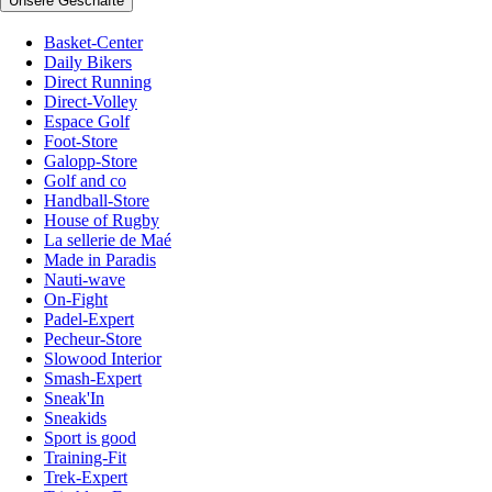
Unsere Geschäfte
Basket-Center
Daily Bikers
Direct Running
Direct-Volley
Espace Golf
Foot-Store
Galopp-Store
Golf and co
Handball-Store
House of Rugby
La sellerie de Maé
Made in Paradis
Nauti-wave
On-Fight
Padel-Expert
Pecheur-Store
Slowood Interior
Smash-Expert
Sneak'In
Sneakids
Sport is good
Training-Fit
Trek-Expert