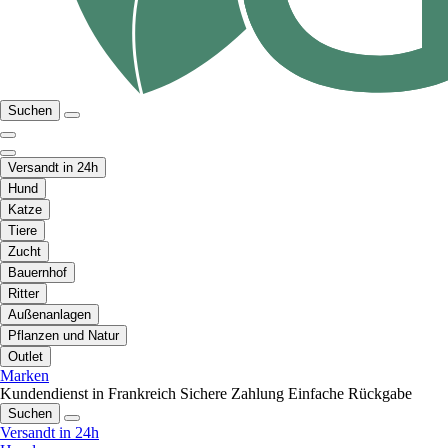
Suchen
Versandt in 24h
Hund
Katze
Tiere
Zucht
Bauernhof
Ritter
Außenanlagen
Pflanzen und Natur
Outlet
Marken
Kundendienst in Frankreich
Sichere Zahlung
Einfache Rückgabe
Suchen
Versandt in 24h