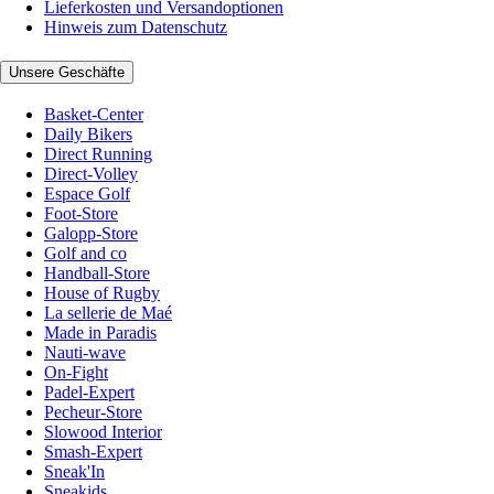
Lieferkosten und Versandoptionen
Hinweis zum Datenschutz
Unsere Geschäfte
Basket-Center
Daily Bikers
Direct Running
Direct-Volley
Espace Golf
Foot-Store
Galopp-Store
Golf and co
Handball-Store
House of Rugby
La sellerie de Maé
Made in Paradis
Nauti-wave
On-Fight
Padel-Expert
Pecheur-Store
Slowood Interior
Smash-Expert
Sneak'In
Sneakids