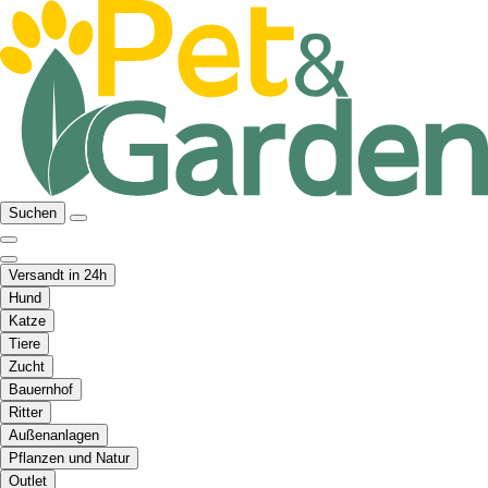
Suchen
Versandt in 24h
Hund
Katze
Tiere
Zucht
Bauernhof
Ritter
Außenanlagen
Pflanzen und Natur
Outlet