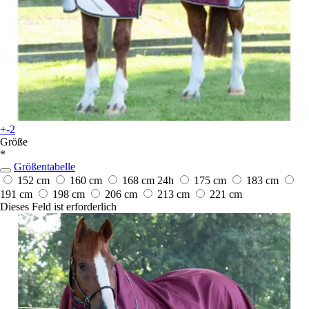
+-2
Größe
*
Größentabelle
152 cm
160 cm
168 cm
24h
175 cm
183 cm
191 cm
198 cm
206 cm
213 cm
221 cm
Dieses Feld ist erforderlich