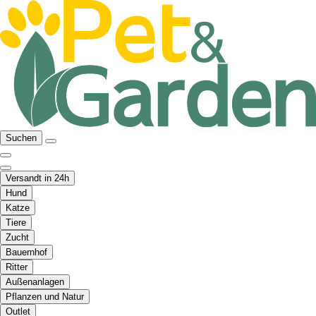
Suchen
Versandt in 24h
Hund
Katze
Tiere
Zucht
Bauernhof
Ritter
Außenanlagen
Pflanzen und Natur
Outlet