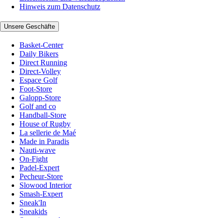
Hinweis zum Datenschutz
Unsere Geschäfte
Basket-Center
Daily Bikers
Direct Running
Direct-Volley
Espace Golf
Foot-Store
Galopp-Store
Golf and co
Handball-Store
House of Rugby
La sellerie de Maé
Made in Paradis
Nauti-wave
On-Fight
Padel-Expert
Pecheur-Store
Slowood Interior
Smash-Expert
Sneak'In
Sneakids