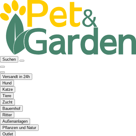
Suchen
Versandt in 24h
Hund
Katze
Tiere
Zucht
Bauernhof
Ritter
Außenanlagen
Pflanzen und Natur
Outlet