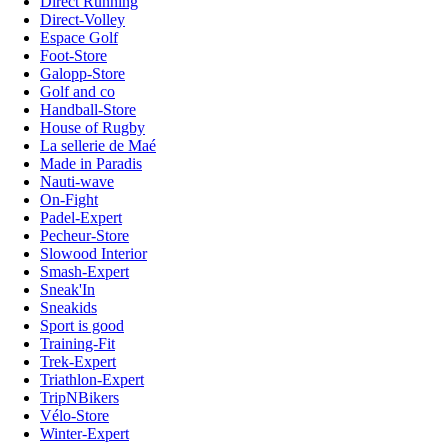
Direct Running
Direct-Volley
Espace Golf
Foot-Store
Galopp-Store
Golf and co
Handball-Store
House of Rugby
La sellerie de Maé
Made in Paradis
Nauti-wave
On-Fight
Padel-Expert
Pecheur-Store
Slowood Interior
Smash-Expert
Sneak'In
Sneakids
Sport is good
Training-Fit
Trek-Expert
Triathlon-Expert
TripNBikers
Vélo-Store
Winter-Expert