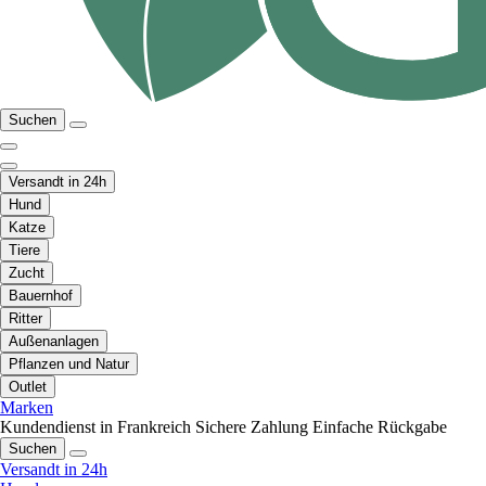
Suchen
Versandt in 24h
Hund
Katze
Tiere
Zucht
Bauernhof
Ritter
Außenanlagen
Pflanzen und Natur
Outlet
Marken
Kundendienst in Frankreich
Sichere Zahlung
Einfache Rückgabe
Suchen
Versandt in 24h