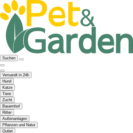
Suchen
Versandt in 24h
Hund
Katze
Tiere
Zucht
Bauernhof
Ritter
Außenanlagen
Pflanzen und Natur
Outlet