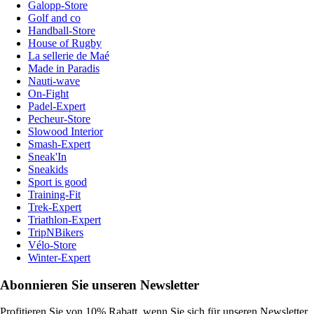
Galopp-Store
Golf and co
Handball-Store
House of Rugby
La sellerie de Maé
Made in Paradis
Nauti-wave
On-Fight
Padel-Expert
Pecheur-Store
Slowood Interior
Smash-Expert
Sneak'In
Sneakids
Sport is good
Training-Fit
Trek-Expert
Triathlon-Expert
TripNBikers
Vélo-Store
Winter-Expert
Abonnieren Sie unseren Newsletter
Profitieren Sie von 10% Rabatt, wenn Sie sich für unseren Newsletter