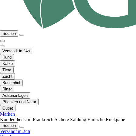
Suchen
Versandt in 24h
Hund
Katze
Tiere
Zucht
Bauernhof
Ritter
Außenanlagen
Pflanzen und Natur
Outlet
Marken
Kundendienst in Frankreich
Sichere Zahlung
Einfache Rückgabe
Suchen
Versandt in 24h