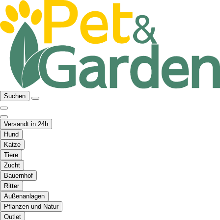
Suchen
Versandt in 24h
Hund
Katze
Tiere
Zucht
Bauernhof
Ritter
Außenanlagen
Pflanzen und Natur
Outlet