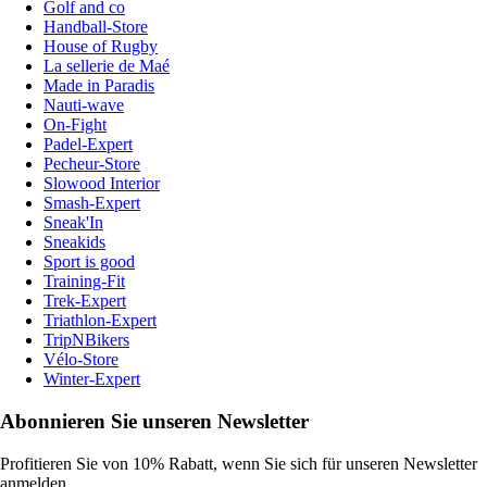
Golf and co
Handball-Store
House of Rugby
La sellerie de Maé
Made in Paradis
Nauti-wave
On-Fight
Padel-Expert
Pecheur-Store
Slowood Interior
Smash-Expert
Sneak'In
Sneakids
Sport is good
Training-Fit
Trek-Expert
Triathlon-Expert
TripNBikers
Vélo-Store
Winter-Expert
Abonnieren Sie unseren Newsletter
Profitieren Sie von 10% Rabatt, wenn Sie sich für unseren Newsletter
anmelden