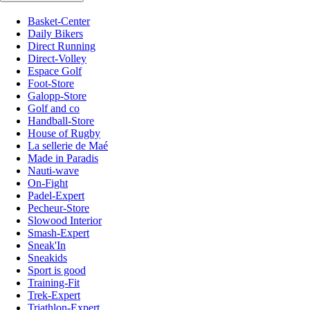
Basket-Center
Daily Bikers
Direct Running
Direct-Volley
Espace Golf
Foot-Store
Galopp-Store
Golf and co
Handball-Store
House of Rugby
La sellerie de Maé
Made in Paradis
Nauti-wave
On-Fight
Padel-Expert
Pecheur-Store
Slowood Interior
Smash-Expert
Sneak'In
Sneakids
Sport is good
Training-Fit
Trek-Expert
Triathlon-Expert