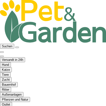
Suchen
Versandt in 24h
Hund
Katze
Tiere
Zucht
Bauernhof
Ritter
Außenanlagen
Pflanzen und Natur
Outlet