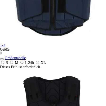
+-2
Größe
*
Größentabelle
S
M
L
24h
XL
Dieses Feld ist erforderlich