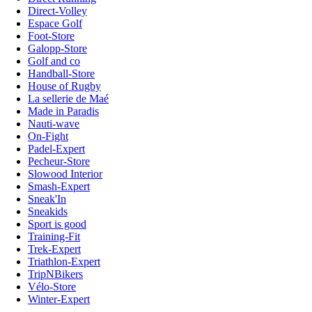
Direct-Volley
Espace Golf
Foot-Store
Galopp-Store
Golf and co
Handball-Store
House of Rugby
La sellerie de Maé
Made in Paradis
Nauti-wave
On-Fight
Padel-Expert
Pecheur-Store
Slowood Interior
Smash-Expert
Sneak'In
Sneakids
Sport is good
Training-Fit
Trek-Expert
Triathlon-Expert
TripNBikers
Vélo-Store
Winter-Expert