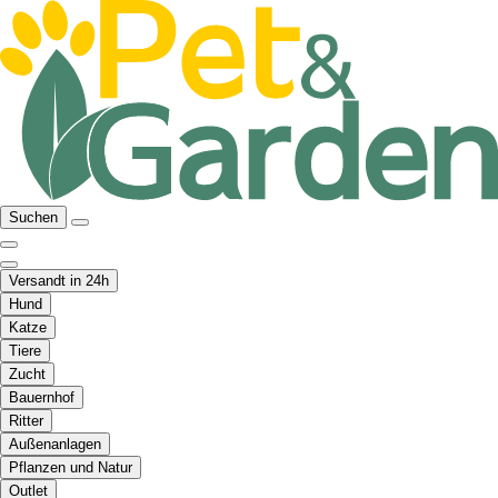
Suchen
Versandt in 24h
Hund
Katze
Tiere
Zucht
Bauernhof
Ritter
Außenanlagen
Pflanzen und Natur
Outlet