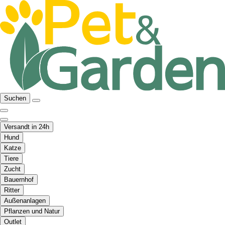
Suchen
Versandt in 24h
Hund
Katze
Tiere
Zucht
Bauernhof
Ritter
Außenanlagen
Pflanzen und Natur
Outlet