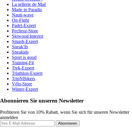
La sellerie de Maé
Made in Paradis
Nauti-wave
On-Fight
Padel-Expert
Pecheur-Store
Slowood Interior
Smash-Expert
Sneak'In
Sneakids
Sport is good
Training-Fit
Trek-Expert
Triathlon-Expert
TripNBikers
Vélo-Store
Winter-Expert
Abonnieren Sie unseren Newsletter
Profitieren Sie von 10% Rabatt, wenn Sie sich für unseren Newsletter
anmelden
Abonnieren