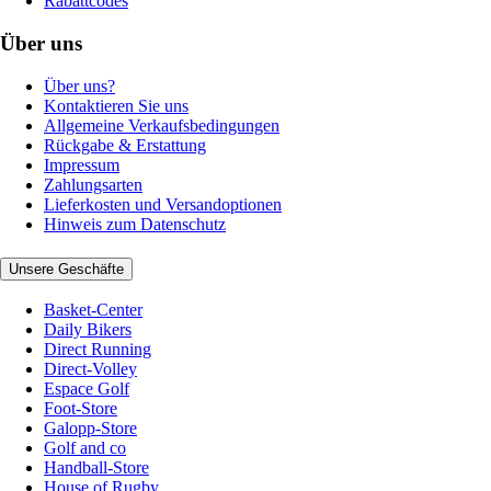
Rabattcodes
Über uns
Über uns?
Kontaktieren Sie uns
Allgemeine Verkaufsbedingungen
Rückgabe & Erstattung
Impressum
Zahlungsarten
Lieferkosten und Versandoptionen
Hinweis zum Datenschutz
Unsere Geschäfte
Basket-Center
Daily Bikers
Direct Running
Direct-Volley
Espace Golf
Foot-Store
Galopp-Store
Golf and co
Handball-Store
House of Rugby