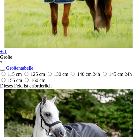
+-1
Größe
*
Größentabelle
115 cm
125 cm
130 cm
140 cm
24h
145 cm
24h
155 cm
160 cm
Dieses Feld ist erforderlich