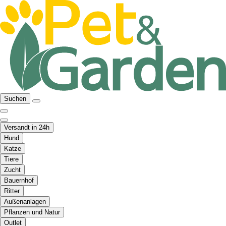
Suchen
Versandt in 24h
Hund
Katze
Tiere
Zucht
Bauernhof
Ritter
Außenanlagen
Pflanzen und Natur
Outlet