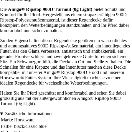
Die
Amigo® Ripstop 900D Turnout (0g Light)
bietet Schutz und
Komfort für Ihr Pferd. Hergestellt aus einem strapazierfähigen 900D
Ripstop-Polyesteraußenmaterial, ist dieser Regendecke dafür
konzipiert, den Wetterbedingungen standzuhalten und Ihr Pferd dabei
komfortabel und sicher zu halten.
Zu den Eigenschaften dieser Regendecke gehören ein wasserdichtes
und atmungsaktives 900D Ripstop-Außenmaterial, ein innenliegendes
Futter, das den Glanz verbessert, antistatisch und antibakteriell, ein
gerader Frontverschluss und zwei gekreuzte Gurte für einen sicheren
Sitz. Ein Schwanzgurt hilft, die Decke an Ort und Stelle zu halten. Die
Schnallen für eine Kapuze und das Innenfutter machen diese Decke
kompatibel mit unserer Amigo® Ripstop 900D Hood und unserem
Horseware® Futter-System. Ihre Vielseitigkeit macht sie zu einer
idealen Regendecke für wechselhafte Wetterbedingungen.
Halten Sie Ihr Pferd geschützt und komfortabel und sehen Sie dabei
großartig aus mit der außergewöhnlichen Amigo® Ripstop 900D
Turnout (0g Light).
Zusätzliche Informationen
Marke
Horseware
Farbe
black/classic blue