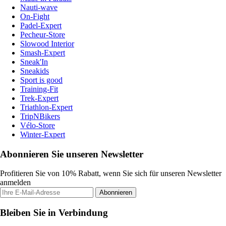
Nauti-wave
On-Fight
Padel-Expert
Pecheur-Store
Slowood Interior
Smash-Expert
Sneak'In
Sneakids
Sport is good
Training-Fit
Trek-Expert
Triathlon-Expert
TripNBikers
Vélo-Store
Winter-Expert
Abonnieren Sie unseren Newsletter
Profitieren Sie von 10% Rabatt, wenn Sie sich für unseren Newsletter
anmelden
Abonnieren
Bleiben Sie in Verbindung