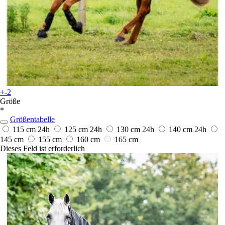
+-2
Größe
*
Größentabelle
115 cm
24h
125 cm
24h
130 cm
24h
140 cm
24h
145 cm
155 cm
160 cm
165 cm
Dieses Feld ist erforderlich