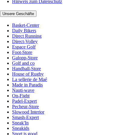
Hinweis zum Datenschutz
Unsere Geschäfte
Basket-Center
Daily Bikers
Direct Running
Direct-Volley
Espace Golf
Foot-Store
Galopp-Store
Golf and co
Handball-Store
House of Rugby
La sellerie de Maé
Made in Paradis
Nauti-wave
On-Fight
Padel-Expert
Pecheur-Store
Slowood Interior
Smash-Expert
Sneak'In
Sneakids
Sport is good