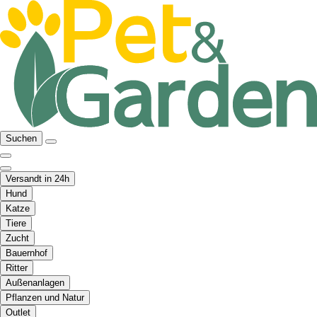
Suchen
Versandt in 24h
Hund
Katze
Tiere
Zucht
Bauernhof
Ritter
Außenanlagen
Pflanzen und Natur
Outlet