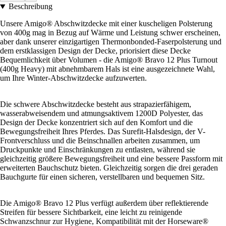
Beschreibung
Unsere Amigo® Abschwitzdecke mit einer kuscheligen Polsterung
von 400g mag in Bezug auf Wärme und Leistung schwer erscheinen,
aber dank unserer einzigartigen Thermonbonded-Faserpolsterung und
dem erstklassigen Design der Decke, priorisiert diese Decke
Bequemlichkeit über Volumen - die Amigo® Bravo 12 Plus Turnout
(400g Heavy) mit abnehmbarem Hals ist eine ausgezeichnete Wahl,
um Ihre Winter-Abschwitzdecke aufzuwerten.
Die schwere Abschwitzdecke besteht aus strapazierfähigem,
wasserabweisendem und atmungsaktivem 1200D Polyester, das
Design der Decke konzentriert sich auf den Komfort und die
Bewegungsfreiheit Ihres Pferdes. Das Surefit-Halsdesign, der V-
Frontverschluss und die Beinschnallen arbeiten zusammen, um
Druckpunkte und Einschränkungen zu entlasten, während sie
gleichzeitig größere Bewegungsfreiheit und eine bessere Passform mit
erweiterten Bauchschutz bieten. Gleichzeitig sorgen die drei geraden
Bauchgurte für einen sicheren, verstellbaren und bequemen Sitz.
Die Amigo® Bravo 12 Plus verfügt außerdem über reflektierende
Streifen für bessere Sichtbarkeit, eine leicht zu reinigende
Schwanzschnur zur Hygiene, Kompatibilität mit der Horseware®