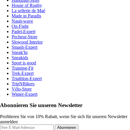
Handball-Store
House of Rugby
La sellerie de Maé
Made in Paradis
Nauti-wave
On-Fight
Padel-Expert
Pecheur-Store
Slowood Interior
Smash-Expert
Sneak'In
Sneakids
Sport is good
Training-Fit
Trek-Expert
Triathlon-Expert
TripNBikers
Vélo-Store
Winter-Expert
Abonnieren Sie unseren Newsletter
Profitieren Sie von 10% Rabatt, wenn Sie sich für unseren Newsletter
anmelden
Abonnieren