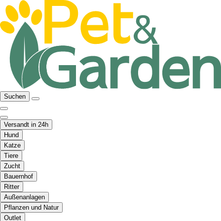
Suchen
Versandt in 24h
Hund
Katze
Tiere
Zucht
Bauernhof
Ritter
Außenanlagen
Pflanzen und Natur
Outlet