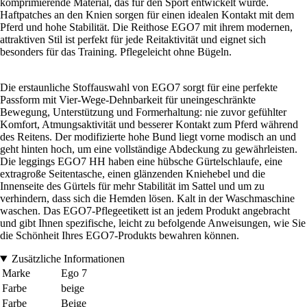
komprimierende Material, das für den Sport entwickelt wurde.
Haftpatches an den Knien sorgen für einen idealen Kontakt mit dem
Pferd und hohe Stabilität. Die Reithose EGO7 mit ihrem modernen,
attraktiven Stil ist perfekt für jede Reitaktivität und eignet sich
besonders für das Training. Pflegeleicht ohne Bügeln.
Die erstaunliche Stoffauswahl von EGO7 sorgt für eine perfekte
Passform mit Vier-Wege-Dehnbarkeit für uneingeschränkte
Bewegung, Unterstützung und Formerhaltung: nie zuvor gefühlter
Komfort, Atmungsaktivität und besserer Kontakt zum Pferd während
des Reitens. Der modifizierte hohe Bund liegt vorne modisch an und
geht hinten hoch, um eine vollständige Abdeckung zu gewährleisten.
Die leggings EGO7 HH haben eine hübsche Gürtelschlaufe, eine
extragroße Seitentasche, einen glänzenden Kniehebel und die
Innenseite des Gürtels für mehr Stabilität im Sattel und um zu
verhindern, dass sich die Hemden lösen. Kalt in der Waschmaschine
waschen. Das EGO7-Pflegeetikett ist an jedem Produkt angebracht
und gibt Ihnen spezifische, leicht zu befolgende Anweisungen, wie Sie
die Schönheit Ihres EGO7-Produkts bewahren können.
Zusätzliche Informationen
Marke
Ego 7
Farbe
beige
Farbe
Beige