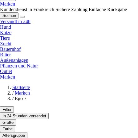
Marken
Kundendienst in Frankreich
Sichere Zahlung
Einfache Rückgabe
Suchen
Versandt in 24h
Hund
Katze
Tiere
Zucht
Bauernhof
Ritter
Außenanlagen
Pflanzen und Natur
Outlet
Marken
Startseite
/
Marken
/
Ego 7
Filter
In 24 Stunden versendet
Größe
Farbe
Altersgruppe