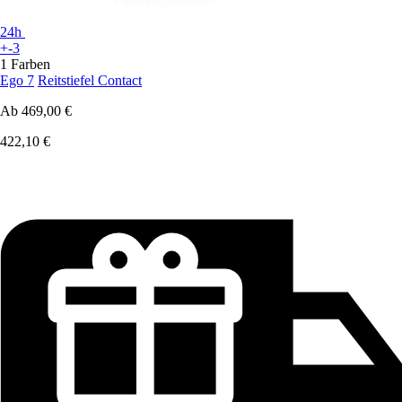
24h
+-3
1 Farben
Ego 7
Reitstiefel Contact
Ab
469,00 €
422,10 €