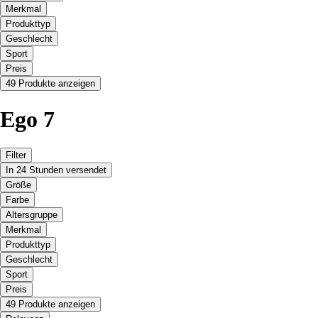
Merkmal
Produkttyp
Geschlecht
Sport
Preis
49 Produkte anzeigen
Ego 7
Filter
In 24 Stunden versendet
Größe
Farbe
Altersgruppe
Merkmal
Produkttyp
Geschlecht
Sport
Preis
49 Produkte anzeigen