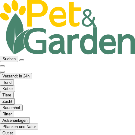
Suchen
Versandt in 24h
Hund
Katze
Tiere
Zucht
Bauernhof
Ritter
Außenanlagen
Pflanzen und Natur
Outlet