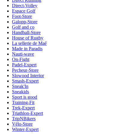
Direct Running
Direct-Volley
Espace Golf
Foot-Store
Galopp-Store
Golf and co
Handball-Store
House of Rugby
La sellerie de Maé
Made in Paradis
Nauti-wave
On-Fight
Padel-Expert
Pecheur-Store
Slowood Interior
Smash-Expert
Sneak'In
Sneakids
Sport is good
Training-Fit
Trek-Expert
Triathlon-Expert
TripNBikers
Vélo-Store
Winter-Expert