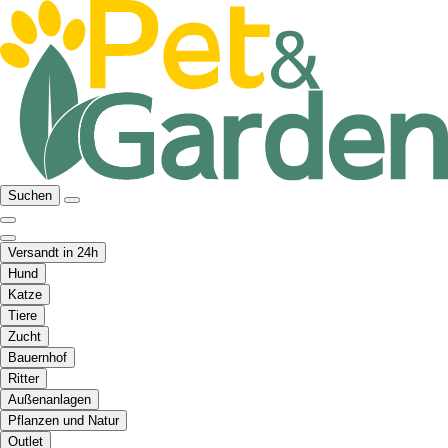
Suchen
Versandt in 24h
Hund
Katze
Tiere
Zucht
Bauernhof
Ritter
Außenanlagen
Pflanzen und Natur
Outlet