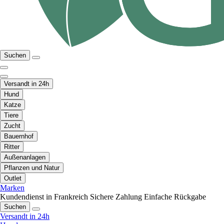
Suchen
Versandt in 24h
Hund
Katze
Tiere
Zucht
Bauernhof
Ritter
Außenanlagen
Pflanzen und Natur
Outlet
Marken
Kundendienst in Frankreich
Sichere Zahlung
Einfache Rückgabe
Suchen
Versandt in 24h