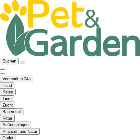
Suchen
Versandt in 24h
Hund
Katze
Tiere
Zucht
Bauernhof
Ritter
Außenanlagen
Pflanzen und Natur
Outlet