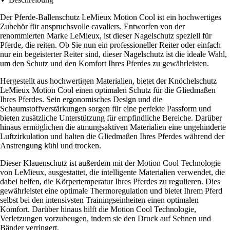
Der Pferde-Ballenschutz LeMieux Motion Cool ist ein hochwertiges
Zubehör für anspruchsvolle cavaliers. Entworfen von der
renommierten Marke LeMieux, ist dieser Nagelschutz speziell für
Pferde, die reiten. Ob Sie nun ein professioneller Reiter oder einfach
nur ein begeisterter Reiter sind, dieser Nagelschutz ist die ideale Wahl,
um den Schutz und den Komfort Ihres Pferdes zu gewährleisten.
Hergestellt aus hochwertigen Materialien, bietet der Knöchelschutz
LeMieux Motion Cool einen optimalen Schutz für die Gliedmaßen
Ihres Pferdes. Sein ergonomisches Design und die
Schaumstoffverstärkungen sorgen für eine perfekte Passform und
bieten zusätzliche Unterstützung für empfindliche Bereiche. Darüber
hinaus ermöglichen die atmungsaktiven Materialien eine ungehinderte
Luftzirkulation und halten die Gliedmaßen Ihres Pferdes während der
Anstrengung kühl und trocken.
Dieser Klauenschutz ist außerdem mit der Motion Cool Technologie
von LeMieux, ausgestattet, die intelligente Materialien verwendet, die
dabei helfen, die Körpertemperatur Ihres Pferdes zu regulieren. Dies
gewährleistet eine optimale Thermoregulation und bietet Ihrem Pferd
selbst bei den intensivsten Trainingseinheiten einen optimalen
Komfort. Darüber hinaus hilft die Motion Cool Technologie,
Verletzungen vorzubeugen, indem sie den Druck auf Sehnen und
Bänder verringert.