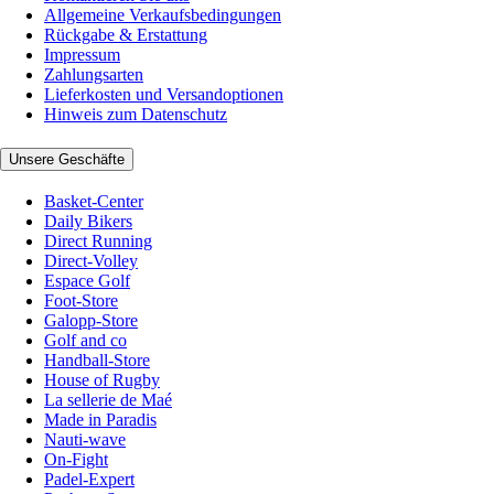
Allgemeine Verkaufsbedingungen
Rückgabe & Erstattung
Impressum
Zahlungsarten
Lieferkosten und Versandoptionen
Hinweis zum Datenschutz
Unsere Geschäfte
Basket-Center
Daily Bikers
Direct Running
Direct-Volley
Espace Golf
Foot-Store
Galopp-Store
Golf and co
Handball-Store
House of Rugby
La sellerie de Maé
Made in Paradis
Nauti-wave
On-Fight
Padel-Expert