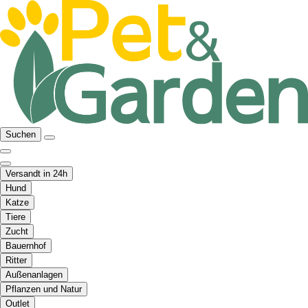
Suchen
Versandt in 24h
Hund
Katze
Tiere
Zucht
Bauernhof
Ritter
Außenanlagen
Pflanzen und Natur
Outlet