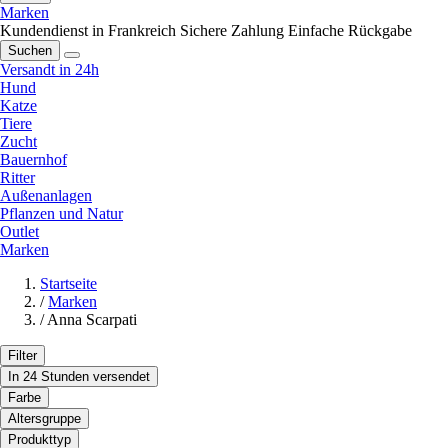
Marken
Kundendienst in Frankreich
Sichere Zahlung
Einfache Rückgabe
Suchen
Versandt in 24h
Hund
Katze
Tiere
Zucht
Bauernhof
Ritter
Außenanlagen
Pflanzen und Natur
Outlet
Marken
Startseite
/
Marken
/
Anna Scarpati
Filter
In 24 Stunden versendet
Farbe
Altersgruppe
Produkttyp