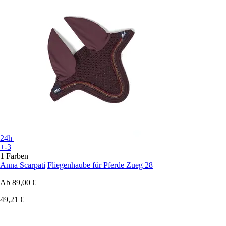
24h
+-3
1 Farben
Anna Scarpati
Fliegenhaube für Pferde Zueg 28
Ab
89,00 €
49,21 €