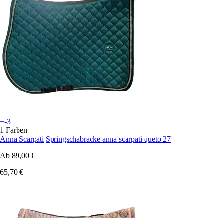
+-3
1 Farben
Anna Scarpati
Springschabracke anna scarpati queto 27
Ab
89,00 €
65,70 €