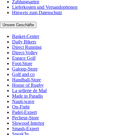
Zahlungsarten
Lieferkosten und Versandoptionen
Hinweis zum Datenschutz
Unsere Geschäfte
Basket-Center
Daily Bikers
Direct Running
Direct-Volley
Espace Golf
Foot-Store
Galopp-Store
Golf and co
Handball-Store
House of Rugby
La sellerie de Maé
Made in Paradis
Nauti-wave
On-Fight
Padel-Expert
Pecheur-Store
Slowood Interior
Smash-Expert
Sneak'In