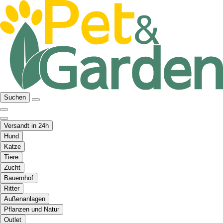
Suchen
Versandt in 24h
Hund
Katze
Tiere
Zucht
Bauernhof
Ritter
Außenanlagen
Pflanzen und Natur
Outlet