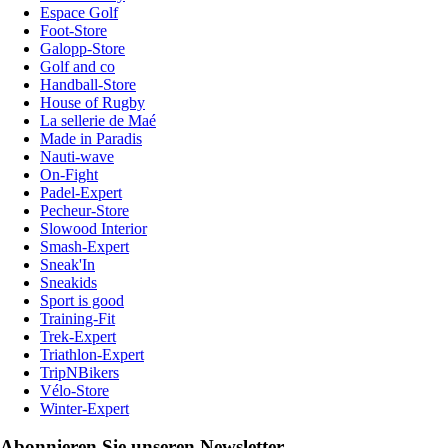
Espace Golf
Foot-Store
Galopp-Store
Golf and co
Handball-Store
House of Rugby
La sellerie de Maé
Made in Paradis
Nauti-wave
On-Fight
Padel-Expert
Pecheur-Store
Slowood Interior
Smash-Expert
Sneak'In
Sneakids
Sport is good
Training-Fit
Trek-Expert
Triathlon-Expert
TripNBikers
Vélo-Store
Winter-Expert
Abonnieren Sie unseren Newsletter