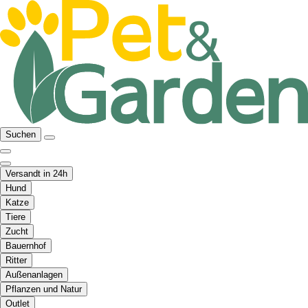
Suchen
Versandt in 24h
Hund
Katze
Tiere
Zucht
Bauernhof
Ritter
Außenanlagen
Pflanzen und Natur
Outlet