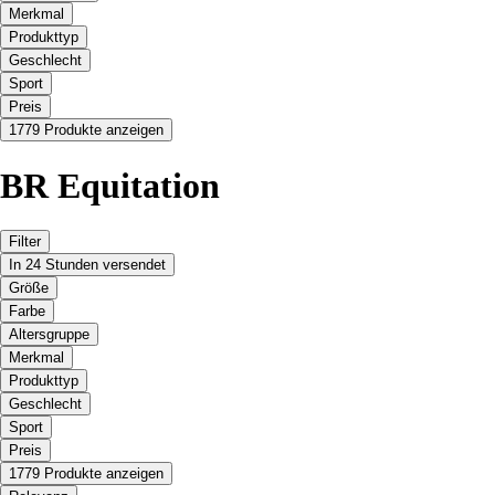
Merkmal
Produkttyp
Geschlecht
Sport
Preis
1779 Produkte anzeigen
BR Equitation
Filter
In 24 Stunden versendet
Größe
Farbe
Altersgruppe
Merkmal
Produkttyp
Geschlecht
Sport
Preis
1779 Produkte anzeigen