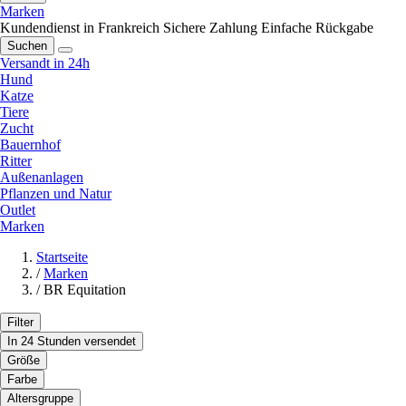
Marken
Kundendienst in Frankreich
Sichere Zahlung
Einfache Rückgabe
Suchen
Versandt in 24h
Hund
Katze
Tiere
Zucht
Bauernhof
Ritter
Außenanlagen
Pflanzen und Natur
Outlet
Marken
Startseite
/
Marken
/
BR Equitation
Filter
In 24 Stunden versendet
Größe
Farbe
Altersgruppe