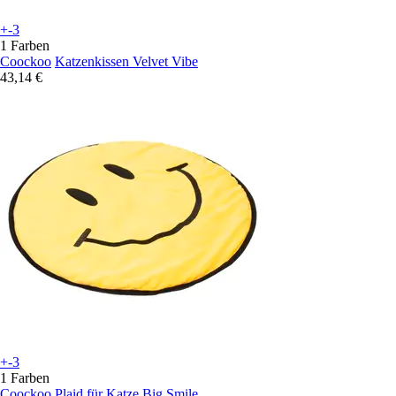
+-3
1 Farben
Coockoo
Katzenkissen Velvet Vibe
43,14 €
+-3
1 Farben
Coockoo
Plaid für Katze Big Smile