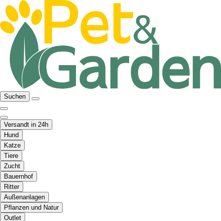
Suchen
Versandt in 24h
Hund
Katze
Tiere
Zucht
Bauernhof
Ritter
Außenanlagen
Pflanzen und Natur
Outlet