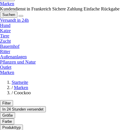
Marken
Kundendienst in Frankreich
Sichere Zahlung
Einfache Rückgabe
Suchen
Versandt in 24h
Hund
Katze
Tiere
Zucht
Bauernhof
Ritter
Außenanlagen
Pflanzen und Natur
Outlet
Marken
Startseite
/
Marken
/
Coockoo
Filter
In 24 Stunden versendet
Größe
Farbe
Produkttyp