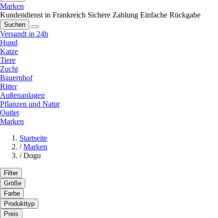
Marken
Kundendienst in Frankreich
Sichere Zahlung
Einfache Rückgabe
Suchen
Versandt in 24h
Hund
Katze
Tiere
Zucht
Bauernhof
Ritter
Außenanlagen
Pflanzen und Natur
Outlet
Marken
Startseite
/
Marken
/
Dogu
Filter
Größe
Farbe
Produkttyp
Preis