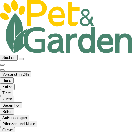
Suchen
Versandt in 24h
Hund
Katze
Tiere
Zucht
Bauernhof
Ritter
Außenanlagen
Pflanzen und Natur
Outlet