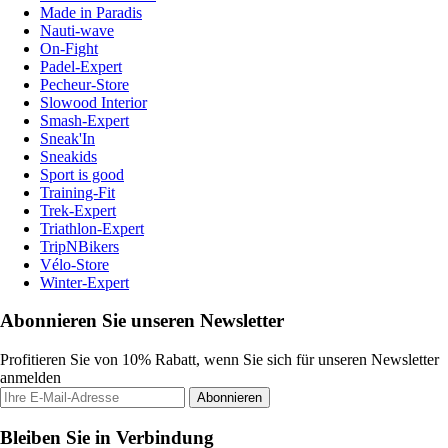
Made in Paradis
Nauti-wave
On-Fight
Padel-Expert
Pecheur-Store
Slowood Interior
Smash-Expert
Sneak'In
Sneakids
Sport is good
Training-Fit
Trek-Expert
Triathlon-Expert
TripNBikers
Vélo-Store
Winter-Expert
Abonnieren Sie unseren Newsletter
Profitieren Sie von 10% Rabatt, wenn Sie sich für unseren Newsletter
anmelden
Abonnieren
Bleiben Sie in Verbindung