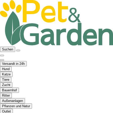
Suchen
Versandt in 24h
Hund
Katze
Tiere
Zucht
Bauernhof
Ritter
Außenanlagen
Pflanzen und Natur
Outlet