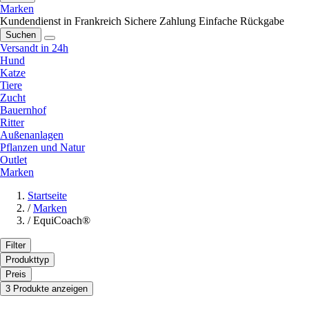
Marken
Kundendienst in Frankreich
Sichere Zahlung
Einfache Rückgabe
Suchen
Versandt in 24h
Hund
Katze
Tiere
Zucht
Bauernhof
Ritter
Außenanlagen
Pflanzen und Natur
Outlet
Marken
Startseite
/
Marken
/
EquiCoach®
Filter
Produkttyp
Preis
3 Produkte anzeigen