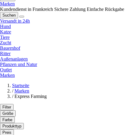
Marken
Kundendienst in Frankreich
Sichere Zahlung
Einfache Rückgabe
Suchen
Versandt in 24h
Hund
Katze
Tiere
Zucht
Bauernhof
Ritter
Außenanlagen
Pflanzen und Natur
Outlet
Marken
Startseite
/
Marken
/
Express Farming
Filter
Größe
Farbe
Produkttyp
Preis