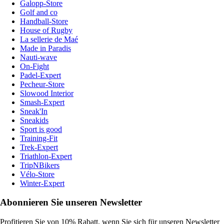
Galopp-Store
Golf and co
Handball-Store
House of Rugby
La sellerie de Maé
Made in Paradis
Nauti-wave
On-Fight
Padel-Expert
Pecheur-Store
Slowood Interior
Smash-Expert
Sneak'In
Sneakids
Sport is good
Training-Fit
Trek-Expert
Triathlon-Expert
TripNBikers
Vélo-Store
Winter-Expert
Abonnieren Sie unseren Newsletter
Profitieren Sie von 10% Rabatt, wenn Sie sich für unseren Newsletter