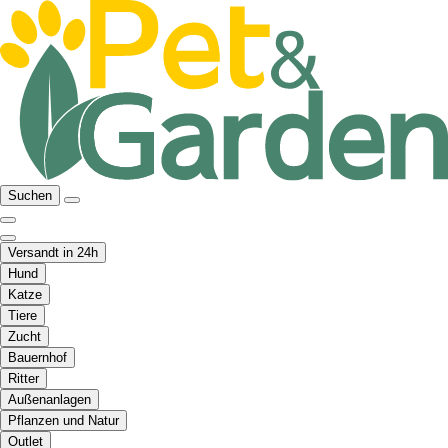
Suchen
Versandt in 24h
Hund
Katze
Tiere
Zucht
Bauernhof
Ritter
Außenanlagen
Pflanzen und Natur
Outlet