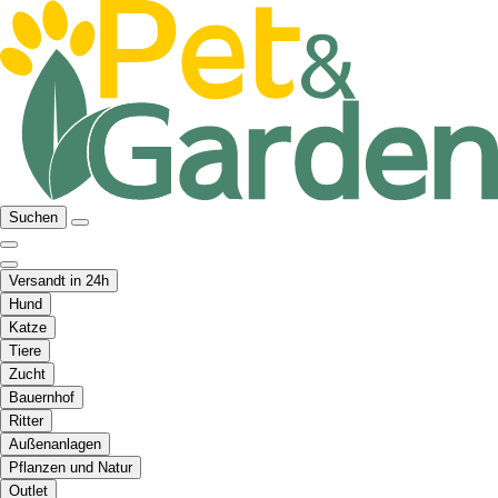
Suchen
Versandt in 24h
Hund
Katze
Tiere
Zucht
Bauernhof
Ritter
Außenanlagen
Pflanzen und Natur
Outlet