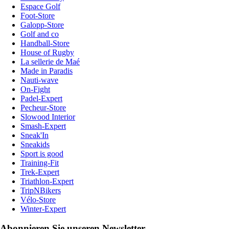
Espace Golf
Foot-Store
Galopp-Store
Golf and co
Handball-Store
House of Rugby
La sellerie de Maé
Made in Paradis
Nauti-wave
On-Fight
Padel-Expert
Pecheur-Store
Slowood Interior
Smash-Expert
Sneak'In
Sneakids
Sport is good
Training-Fit
Trek-Expert
Triathlon-Expert
TripNBikers
Vélo-Store
Winter-Expert
Abonnieren Sie unseren Newsletter