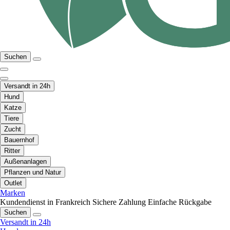
Suchen
Versandt in 24h
Hund
Katze
Tiere
Zucht
Bauernhof
Ritter
Außenanlagen
Pflanzen und Natur
Outlet
Marken
Kundendienst in Frankreich
Sichere Zahlung
Einfache Rückgabe
Suchen
Versandt in 24h