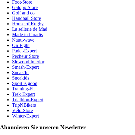
Foot-Store
Galopp-Store
Golf and co
Handball-Store
House of Rugby
La sellerie de Maé
Made in Paradis
Nauti-wave
On-Fight
Padel-Expert
Pecheur-Store
Slowood Interior
Smash-Expert
Sneak'In
Sneakids
Sport is good
Training-Fit
Trek-Expert
Triathlon-Expert
TripNBikers
Vélo-Store
Winter-Expert
Abonnieren Sie unseren Newsletter