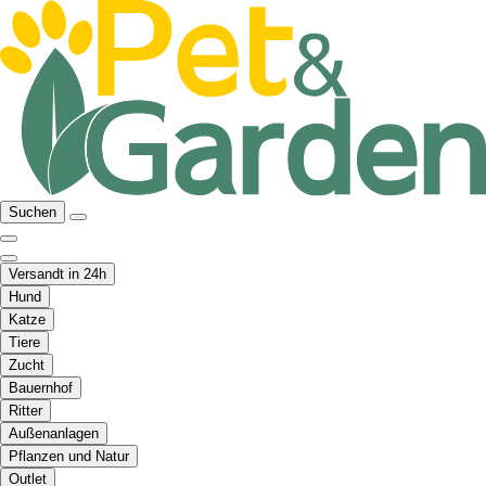
Suchen
Versandt in 24h
Hund
Katze
Tiere
Zucht
Bauernhof
Ritter
Außenanlagen
Pflanzen und Natur
Outlet