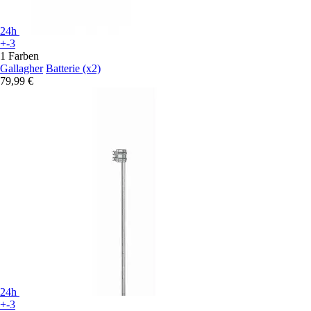
24h
+-3
1 Farben
Gallagher
Batterie (x2)
79,99 €
24h
+-3