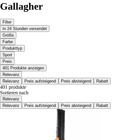
Gallagher
Filter
In 24 Stunden versendet
Größe
Farbe
Produkttyp
Sport
Preis
401 Produkte anzeigen
Relevanz
Relevanz
Preis aufsteigend
Preis absteigend
Rabatt
401 produkte
Sortieren nach
Relevanz
Relevanz
Preis aufsteigend
Preis absteigend
Rabatt