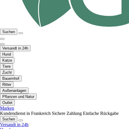
Suchen
Versandt in 24h
Hund
Katze
Tiere
Zucht
Bauernhof
Ritter
Außenanlagen
Pflanzen und Natur
Outlet
Marken
Kundendienst in Frankreich
Sichere Zahlung
Einfache Rückgabe
Suchen
Versandt in 24h