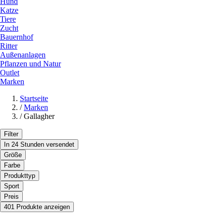
Hund
Katze
Tiere
Zucht
Bauernhof
Ritter
Außenanlagen
Pflanzen und Natur
Outlet
Marken
Startseite
/
Marken
/
Gallagher
Filter
In 24 Stunden versendet
Größe
Farbe
Produkttyp
Sport
Preis
401 Produkte anzeigen