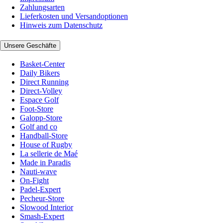
Zahlungsarten
Lieferkosten und Versandoptionen
Hinweis zum Datenschutz
Unsere Geschäfte
Basket-Center
Daily Bikers
Direct Running
Direct-Volley
Espace Golf
Foot-Store
Galopp-Store
Golf and co
Handball-Store
House of Rugby
La sellerie de Maé
Made in Paradis
Nauti-wave
On-Fight
Padel-Expert
Pecheur-Store
Slowood Interior
Smash-Expert