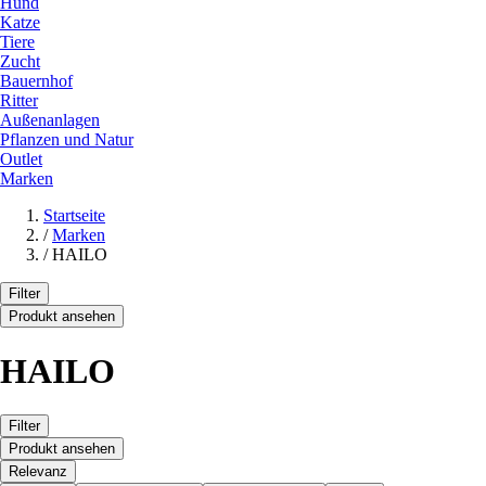
Hund
Katze
Tiere
Zucht
Bauernhof
Ritter
Außenanlagen
Pflanzen und Natur
Outlet
Marken
Startseite
/
Marken
/
HAILO
Filter
Produkt ansehen
HAILO
Filter
Produkt ansehen
Relevanz