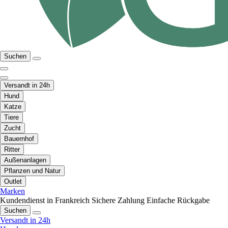
Suchen
Versandt in 24h
Hund
Katze
Tiere
Zucht
Bauernhof
Ritter
Außenanlagen
Pflanzen und Natur
Outlet
Marken
Kundendienst in Frankreich
Sichere Zahlung
Einfache Rückgabe
Suchen
Versandt in 24h