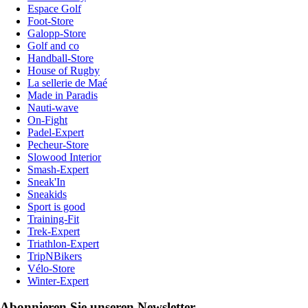
Espace Golf
Foot-Store
Galopp-Store
Golf and co
Handball-Store
House of Rugby
La sellerie de Maé
Made in Paradis
Nauti-wave
On-Fight
Padel-Expert
Pecheur-Store
Slowood Interior
Smash-Expert
Sneak'In
Sneakids
Sport is good
Training-Fit
Trek-Expert
Triathlon-Expert
TripNBikers
Vélo-Store
Winter-Expert
Abonnieren Sie unseren Newsletter